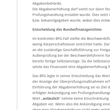
Abgabenbehörde.
Die Abgabenerhöhung darf somit nur dann fest
Prüfungshandlung erstattet wurde. Dies setzt
bzw. bekanntgegeben wurde, wobei dies entwede
Entscheidung des Bundesfinanzgerichtes
Im konkreten BFG-Fall stellte die Beschwerdefü
wenig Körperschaftsteuer entrichtet hatte. Da
an die zuständige Geschäftsführung zur Freiga
Außenprüfung bei der Beschwerdeführerin für 
bereits fertige Selbstanzeige. Da die Selbst
setzte das Finanzamt eine Abgabenerhöhung f
Das BFG legte in seiner Entscheidung das Wort 
der Anzeige der Überprüfungsmaßnahmen erfolgt
Einführung der Abgabenerhöhung sei es Ziel d
erfolgter Ankündigung von Prüfungshandlunge
Wort „
anlässlich
“ nehme keine Einschränkung 
Abgaben vor. Wenn also die Ankündigung einer
ohne eine Abgabenerhöhung nicht mehr mögli