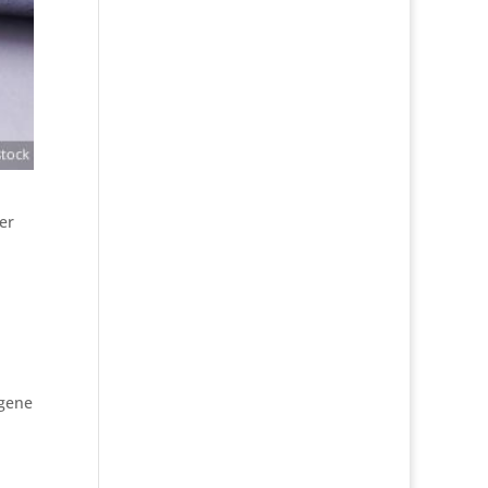
er
n
ngene