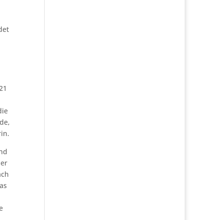
det
021
die
de,
in.
und
der
ach
as
e