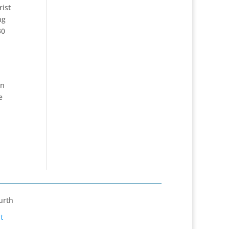
rist
ng
30
on
e
urth
t