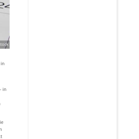
 in
– in
h
ie
m
kt