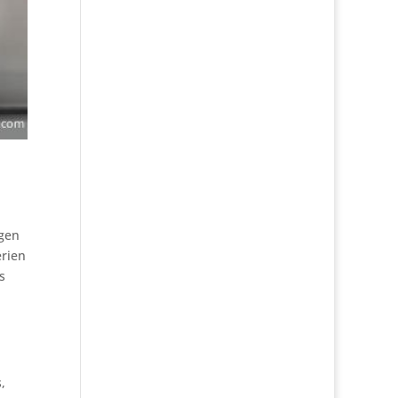
gen
erien
s
,