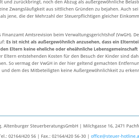
lt und zurückbringt, noch den Abzug als außergewöhnliche Belas
 eine Zwangsläufigkeit aus sittlichen Gründen zu bejahen. Auch sei
 als jene, die der Mehrzahl der Steuerpflichtigen gleicher Einkom
s Finanzamt Amtsrevision beim Verwaltungsgerichtshof (VwGH). De
uf:
Es ist nicht als außergewöhnlich anzusehen, dass ein Elterntei
 den Eltern keine eheliche oder eheähnliche Lebensgemeinschaft
er Eltern entstehenden Kosten für den Besuch der Kinder sind dah
hen. So vermag der VwGH in der hier geltend gemachten Entfernu
und dem des Mitbeteiligten keine Außergewöhnlichkeit zu erken
. Altenburger SteuerberatungsGmbH | Milchgasse 16, 2471 Pachf
Tel.: 02164/420 56 | Fax.: 02164/420 56-30 |
office@steuer-hotline.a