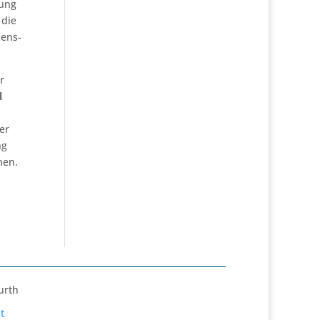
tung
 die
mens-
r
l
er
ng
nen.
urth
t