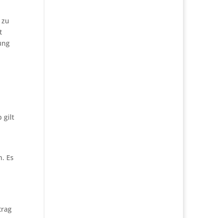
 zu
t
ung
 gilt
. Es
trag