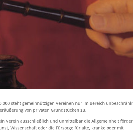
 10.000 steht gemeinnützigen Vereinen nur im Bereich unbeschränk
 Veräußerung von privaten Grundstücken zu.
n Verein ausschließlich und unmittelbar die Allgemeinheit förder
unst, Wissenschaft oder die Fürsorge für alte, kranke oder mit