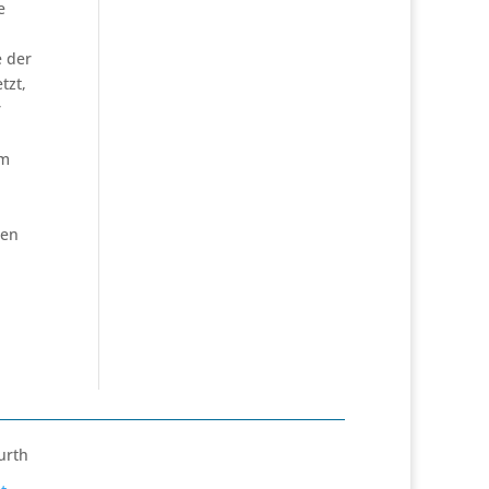
e
 der
tzt,
r
hm
hen
urth