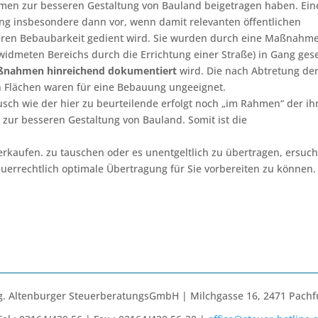
men zur besseren Gestaltung von Bauland beigetragen haben. Ein
ung insbesondere dann vor, wenn damit relevanten öffentlichen
eren Bebaubarkeit gedient wird. Sie wurden durch eine Maßnahme
dmeten Bereichs durch die Errichtung einer Straße) in Gang gese
Maßnahmen hinreichend dokumentiert
wird. Die nach Abtretung de
n Flächen waren für eine Bebauung ungeeignet.
ausch wie der hier zu beurteilende erfolgt noch „im Rahmen“ der i
r besseren Gestaltung von Bauland. Somit ist die
verkaufen. zu tauschen oder es unentgeltlich zu übertragen, ersuc
euerrechtlich optimale Übertragung für Sie vorbereiten zu können.
. Altenburger SteuerberatungsGmbH | Milchgasse 16, 2471 Pachf