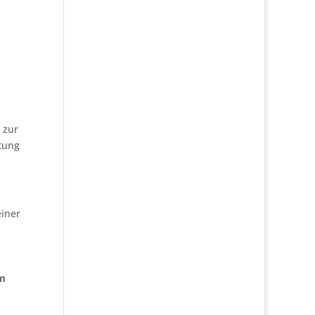
 zur
tung
einer
im